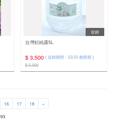
促銷
台灣杉純露5L
$ 3,500
( 促銷期間：02/20-無限期 )
$ 5,000
16
17
18
»
93