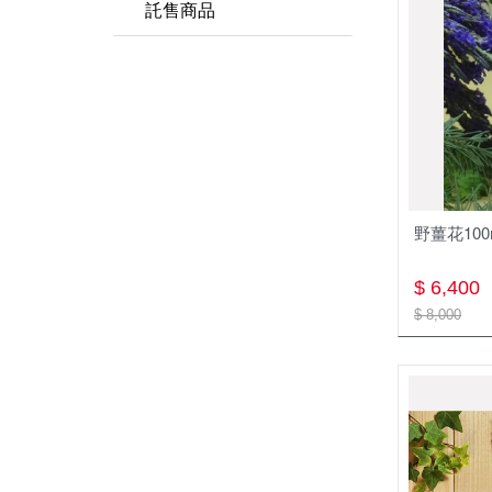
精油
精油製程體驗
託售商品
基礎油
園區導覽教學
託售純露
容器&應用
託售精油
野薑花100
$ 6,400
$ 8,000