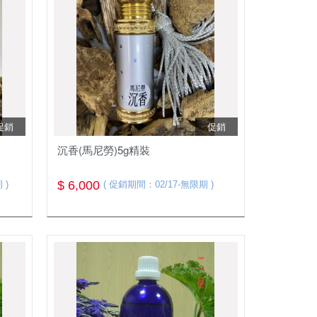
促銷
促銷
沉香(馬尼勞)5g精裝
$ 6,000
 )
( 促銷期間：02/17-無限期 )