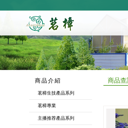
https://marchese.com.tw
商品查
商品介紹
茗樟生技產品系列
自產..精油及限量品
茗樟專業
純露
植物精油代工
主播推荐產品系列