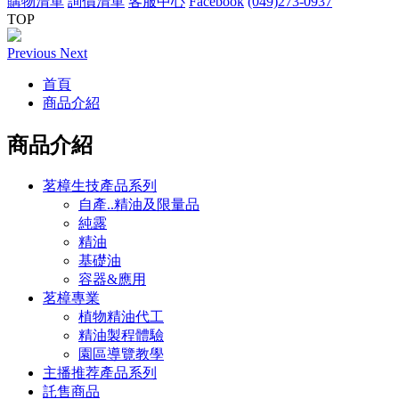
購物清單
詢價清單
客服中心
Facebook
(049)273-0937
TOP
Previous
Next
首頁
商品介紹
商品介紹
茗樟生技產品系列
自產..精油及限量品
純露
精油
基礎油
容器&應用
茗樟專業
植物精油代工
精油製程體驗
園區導覽教學
主播推荐產品系列
託售商品