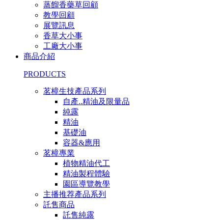
蒸餾香藥草回顧
教學回顧
展覽訊息
香草大小事
工廠大小事
商品介紹
PRODUCTS
茗樟生技產品系列
自產..精油及限量品
純露
精油
基礎油
容器&應用
茗樟專業
植物精油代工
精油製程體驗
園區導覽教學
主播推荐產品系列
託售商品
託售純露