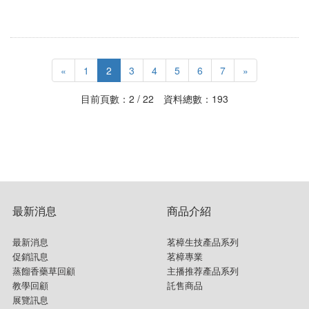
«
1
2
3
4
5
6
7
»
目前頁數：2 / 22 資料總數：193
最新消息
商品介紹
最新消息
茗樟生技產品系列
促銷訊息
茗樟專業
蒸餾香藥草回顧
主播推荐產品系列
教學回顧
託售商品
展覽訊息