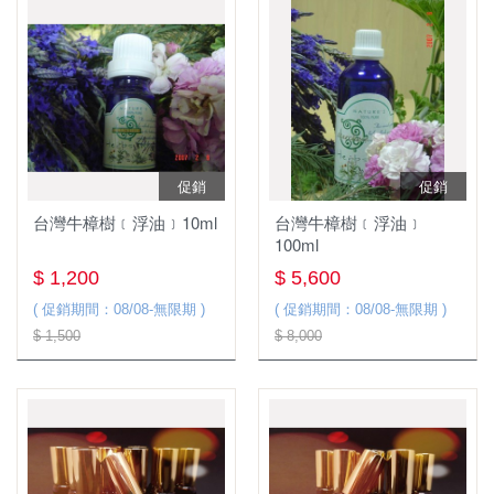
精油
託售純露
園區導覽教學
基礎油
託售精油
容器&應用
促銷
促銷
台灣牛樟樹﹝浮油﹞10ml
台灣牛樟樹﹝浮油﹞
100ml
$ 1,200
$ 5,600
( 促銷期間：08/08-無限期 )
( 促銷期間：08/08-無限期 )
$ 1,500
$ 8,000