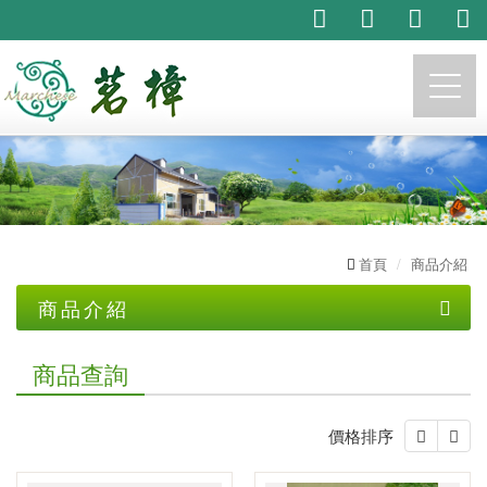
https://marchese.com.tw
首頁
商品介紹
商品介紹
茗樟生技產品系列
商品查詢
茗樟專業
自產..精油及限量品
價格排序
主播推荐產品系列
植物精油代工
純露
託售商品
精油製程體驗