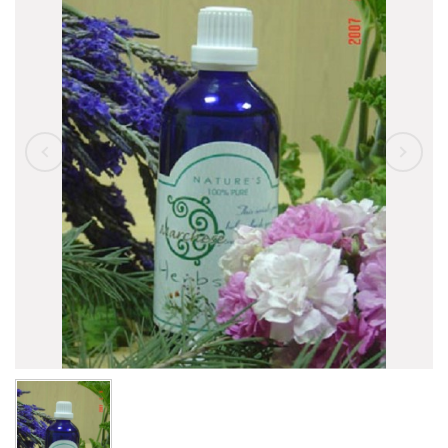
精油
託售純露
園區導覽教學
基礎油
託售精油
容器&應用