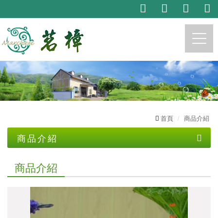
https://marchese.com.tw
首頁
商品介紹
商品介紹
茗樟生技產品系列
商品介紹
茗樟專業
自產..精油及限量品
主播推荐產品系列
植物精油代工
純露
託售商品
精油製程體驗