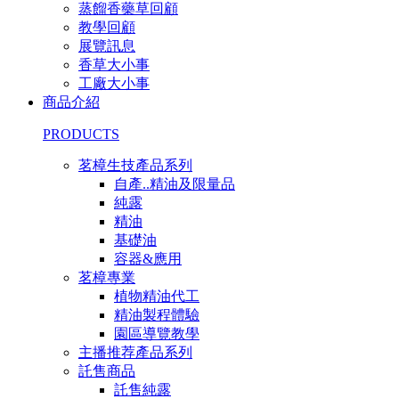
蒸餾香藥草回顧
教學回顧
展覽訊息
香草大小事
工廠大小事
商品介紹
PRODUCTS
茗樟生技產品系列
自產..精油及限量品
純露
精油
基礎油
容器&應用
茗樟專業
植物精油代工
精油製程體驗
園區導覽教學
主播推荐產品系列
託售商品
託售純露