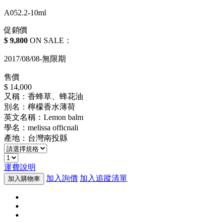
A052.2-10ml
促銷價
$ 9,800
ON SALE：
2017/08/08-無限期
售價
$ 14,000
又稱：香蜂草、蜂花油
別名：檸檬香水薄荷
英文名稱：Lemon balm
學名：melissa officnali
產地：台灣南投縣
運費說明
加入詢價
加入追蹤清單
加入購物車