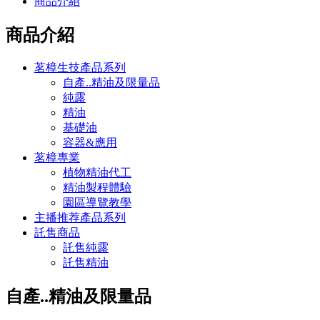
商品介紹
商品介紹
茗樟生技產品系列
自產..精油及限量品
純露
精油
基礎油
容器&應用
茗樟專業
植物精油代工
精油製程體驗
園區導覽教學
主播推荐產品系列
託售商品
託售純露
託售精油
自產..精油及限量品