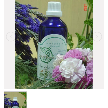
精油
託售純露
園區導覽教學
基礎油
託售精油
容器&應用