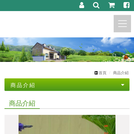
https://marchese.com.tw
首頁
商品介紹
商品介紹
茗樟生技產品系列
商品介紹
茗樟專業
自產..精油及限量品
主播推荐產品系列
植物精油代工
純露
託售商品
精油製程體驗