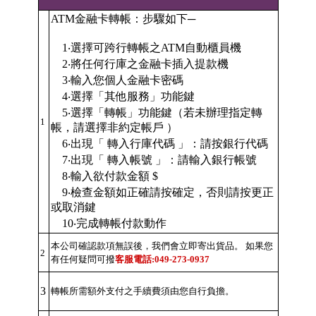
ATM金融卡轉帳：步驟如下─
1‧選擇可跨行轉帳之ATM自動櫃員機
2‧將任何行庫之金融卡插入提款機
3‧輸入您個人金融卡密碼
4‧選擇「其他服務」功能鍵
5‧選擇「轉帳」功能鍵（若未辦理指定轉
1
帳，請選擇非約定帳戶 ）
6‧出現「 轉入行庫代碼 」：請按銀行代碼
7‧出現「 轉入帳號 」：請輸入銀行帳號
8‧輸入欲付款金額 $
9‧檢查金額如正確請按確定，否則請按更正
或取消鍵
10‧完成轉帳付款動作
本公司確認款項無誤後，我們會立即寄出貨品。 如果您
2
有任何疑問可撥
客服電話:049-273-0937
3
轉帳所需額外支付之手續費須由您自行負擔。