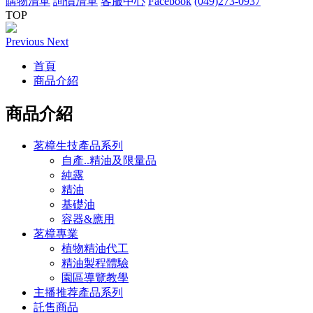
購物清單
詢價清單
客服中心
Facebook
(049)273-0937
TOP
Previous
Next
首頁
商品介紹
商品介紹
茗樟生技產品系列
自產..精油及限量品
純露
精油
基礎油
容器&應用
茗樟專業
植物精油代工
精油製程體驗
園區導覽教學
主播推荐產品系列
託售商品