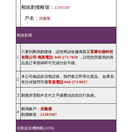
郵政劃撥帳號：
22303387
戶名：
洪隆傑
郵政劃撥
只要到郵局劃撥後，請您將該收據傳真至
茗樟生物科技
1
有限公司
傳真電話: 049-273-7059
，註明您所購買的商
品及訂單號碼即可完成付款手續。
本公司確認款項無誤後，我們會立即寄出貨品。 如果您
2
有任何疑問可撥
客服電話:049-273-0937
3
劃撥所需額外支付之手續費須由您自行負擔。
郵局帳戶：
洪隆傑
4
劃撥帳號：
22303387
自動提款機轉帳(ATM)