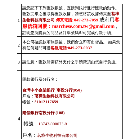
請您記下下列匯款帳號，直接到銀行進行匯款的動作。
匯款完畢之後取得匯款收據，請您將該收據傳真至
茗樟
或利用
客
生物科技有限公司
傳真電話: 049-273-7059
1
服信箱回覆：marchese.com.tw@gmail.com
，
註明您所購買的商品及訂單號碼即可完成付款手續。
本公司確認款項無誤後，我們會立即寄出貨品。 如果您
2
有任何疑問可撥
客服電話:049-273-0937
請注意：匯款所需額外支付之手續費須由您自行負擔。
3
匯款銀行及分行名：
台灣中小企業銀行 南投分行(050)
戶名：
茗樟生物科技有限公司
帳號：
51012117659
陽信銀行南投分行 (108)
4
帳號：
13742-000073-9
戶名：
茗樟生物科技有限公司