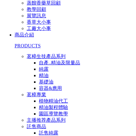
蒸餾香藥草回顧
教學回顧
展覽訊息
香草大小事
工廠大小事
商品介紹
PRODUCTS
茗樟生技產品系列
自產..精油及限量品
純露
精油
基礎油
容器&應用
茗樟專業
植物精油代工
精油製程體驗
園區導覽教學
主播推荐產品系列
託售商品
託售純露