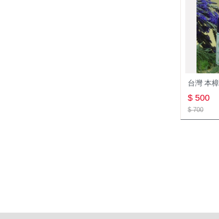
促銷
純露5L
台灣芳樟(頭根)純露5L
台灣 本樟
0
$ 2,500
$ 500
( 12/11-無限期 )
$ 3,000
$ 700