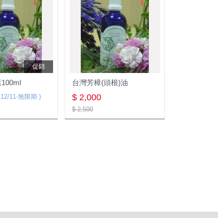
促銷
00ml
台灣芳樟(頭根)油
台灣本樟純露
$ 2,000
$ 300
 12/11-無限期 )
( 12
$ 2,500
$ 500