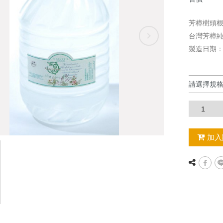
芳樟樹頭
台灣芳樟純露(
製造日期：22
加入