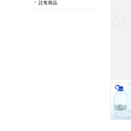
精油
精油製程體驗
託售商品
基礎油
園區導覽教學
託售純露
容器&應用
託售精油