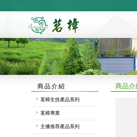
https://marchese.com.tw
商品介
商品介紹
茗樟生技產品系列
自產..精油及限量品
茗樟專業
純露
植物精油代工
主播推荐產品系列