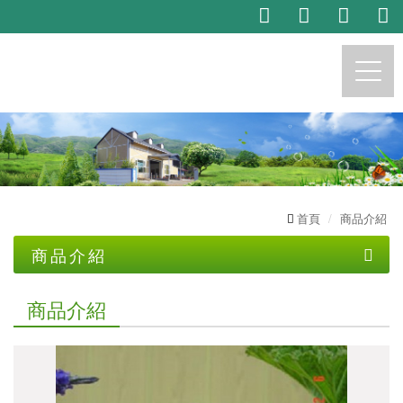
https://marchese.com.tw
首頁
商品介紹
商品介紹
茗樟生技產品系列
商品介紹
茗樟專業
自產..精油及限量品
主播推荐產品系列
植物精油代工
純露
託售商品
精油製程體驗