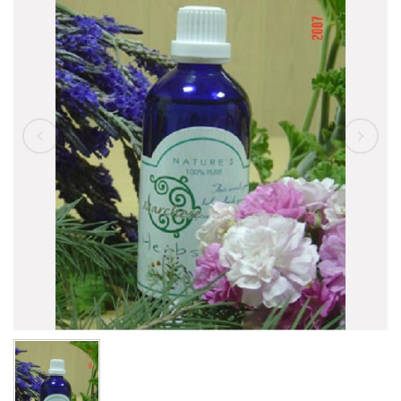
精油
託售純露
園區導覽教學
基礎油
託售精油
容器&應用