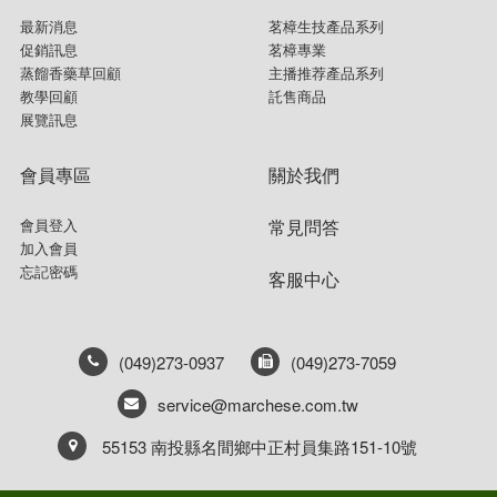
最新消息
茗樟生技產品系列
促銷訊息
茗樟專業
蒸餾香藥草回顧
主播推荐產品系列
教學回顧
託售商品
展覽訊息
會員專區
關於我們
會員登入
常見問答
加入會員
忘記密碼
客服中心
(049)273-0937
(049)273-7059
service@marchese.com.tw
55153 南投縣名間鄉中正村員集路151-10號