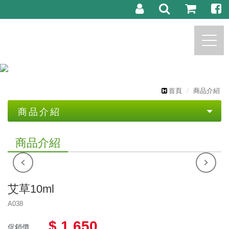
https://marchese.com.tw
首頁
商品介紹
商品介紹
茗樟生技產品系列
商品介紹
茗樟專業
自產..精油及限量品
主播推荐產品系列
植物精油代工
純露
艾草10ml
託售商品
精油製程體驗
精油
A038
託售純露
園區導覽教學
基礎油
$ 1,650
促銷價