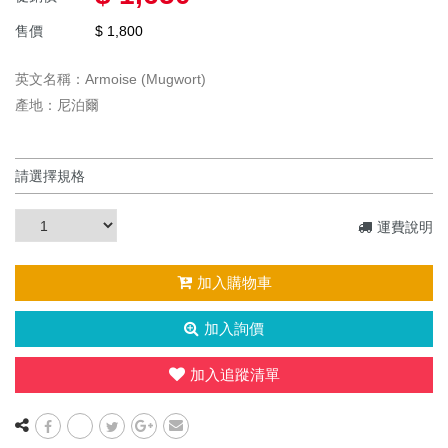
託售精油
容器&應用
售價
$ 1,800
英文名稱：Armoise (Mugwort)
產地：尼泊爾
運費說明
加入購物車
加入詢價
加入追蹤清單