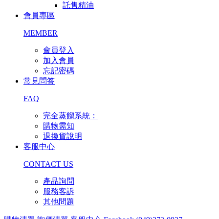
託售精油
會員專區
MEMBER
會員登入
加入會員
忘記密碼
常見問答
FAQ
完全蒸餾系統：
購物需知
退換貨說明
客服中心
CONTACT US
產品詢問
服務客訴
其他問題