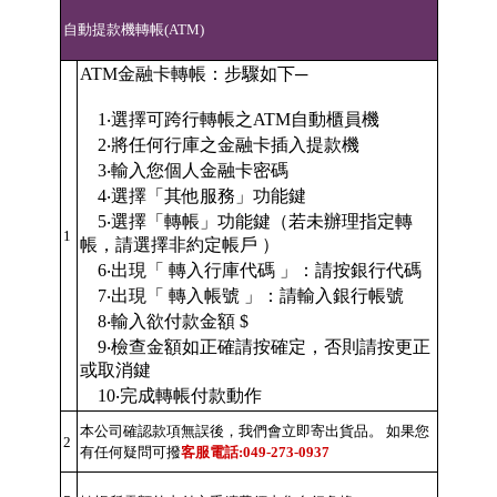
自動提款機轉帳(ATM)
ATM金融卡轉帳：步驟如下─
1‧選擇可跨行轉帳之ATM自動櫃員機
2‧將任何行庫之金融卡插入提款機
3‧輸入您個人金融卡密碼
4‧選擇「其他服務」功能鍵
5‧選擇「轉帳」功能鍵（若未辦理指定轉
1
帳，請選擇非約定帳戶 ）
6‧出現「 轉入行庫代碼 」：請按銀行代碼
7‧出現「 轉入帳號 」：請輸入銀行帳號
8‧輸入欲付款金額 $
9‧檢查金額如正確請按確定，否則請按更正
或取消鍵
10‧完成轉帳付款動作
本公司確認款項無誤後，我們會立即寄出貨品。 如果您
2
有任何疑問可撥
客服電話:049-273-0937