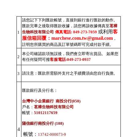
請您記下下列匯款帳號，直接到銀行進行匯款的動作。
匯款完畢之後取得匯款收據，請您將該收據傳真至
茗樟
或利用
客
生物科技有限公司
傳真電話: 049-273-7059
1
服信箱回覆：marchese.com.tw@gmail.com
，
註明您所購買的商品及訂單號碼即可完成付款手續。
本公司確認款項無誤後，我們會立即寄出貨品。 如果您
2
有任何疑問可撥
客服電話:049-273-0937
請注意：匯款所需額外支付之手續費須由您自行負擔。
3
匯款銀行及分行名：
台灣中小企業銀行 南投分行(050)
戶名：
茗樟生物科技有限公司
帳號：
51012117659
陽信銀行南投分行 (108)
4
帳號：
13742-000073-9