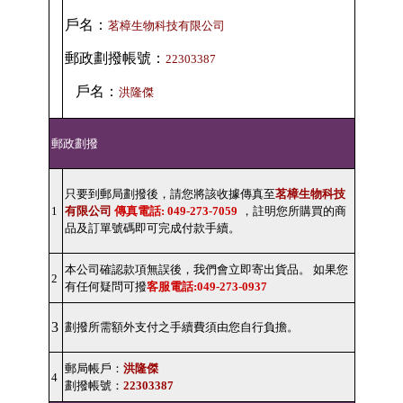
戶名：
茗樟生物科技有限公司
郵政劃撥帳號：
22303387
戶名：
洪隆傑
郵政劃撥
只要到郵局劃撥後，請您將該收據傳真至
茗樟生物科技
1
有限公司
傳真電話: 049-273-7059
，註明您所購買的商
品及訂單號碼即可完成付款手續。
本公司確認款項無誤後，我們會立即寄出貨品。 如果您
2
有任何疑問可撥
客服電話:049-273-0937
3
劃撥所需額外支付之手續費須由您自行負擔。
郵局帳戶：
洪隆傑
4
劃撥帳號：
22303387