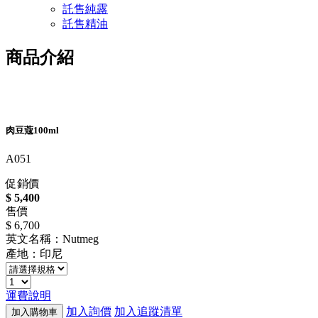
託售純露
託售精油
商品介紹
肉豆蔻100ml
A051
促銷價
$ 5,400
售價
$ 6,700
英文名稱：Nutmeg
產地：印尼
運費說明
加入詢價
加入追蹤清單
加入購物車