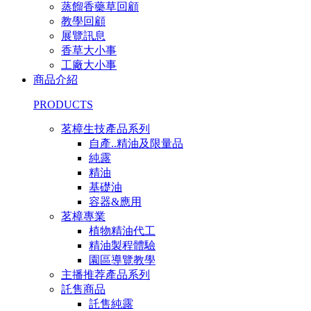
蒸餾香藥草回顧
教學回顧
展覽訊息
香草大小事
工廠大小事
商品介紹
PRODUCTS
茗樟生技產品系列
自產..精油及限量品
純露
精油
基礎油
容器&應用
茗樟專業
植物精油代工
精油製程體驗
園區導覽教學
主播推荐產品系列
託售商品
託售純露