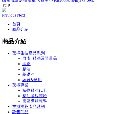
購物清單
詢價清單
客服中心
Facebook
(049)273-0937
TOP
Previous
Next
首頁
商品介紹
商品介紹
茗樟生技產品系列
自產..精油及限量品
純露
精油
基礎油
容器&應用
茗樟專業
植物精油代工
精油製程體驗
園區導覽教學
主播推荐產品系列
託售商品